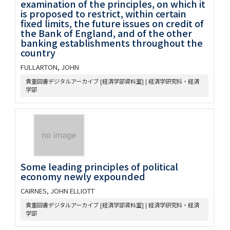
examination of the principles, on which it
is proposed to restrict, within certain
fixed limits, the future issues on credit of
the Bank of England, and of the other
banking establishments throughout the
country
FULLARTON, JOHN
貴重図書デジタルアーカイブ [経済学部資料室] | 経済学研究科・経済
学部
Some leading principles of political
economy newly expounded
CAIRNES, JOHN ELLIOTT
貴重図書デジタルアーカイブ [経済学部資料室] | 経済学研究科・経済
学部