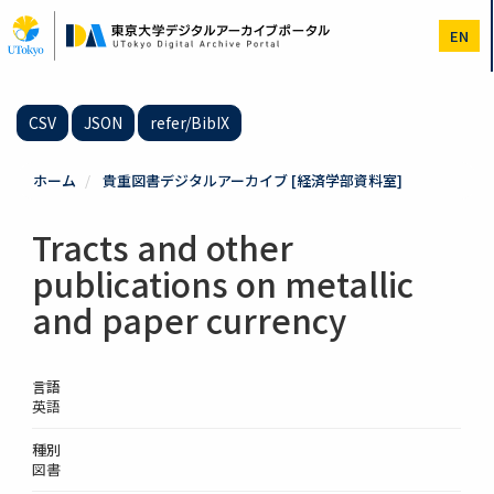
メ
イ
EN
ン
コ
ン
テ
CSV
JSON
refer/BibIX
ン
ツ
に
ホーム
貴重図書デジタルアーカイブ [経済学部資料室]
移
動
Tracts and other
publications on metallic
and paper currency
言語
英語
種別
図書