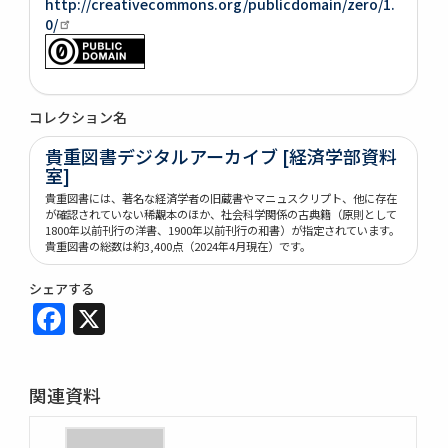
http://creativecommons.org/publicdomain/zero/1.
0/
コレクション名
貴重図書デジタルアーカイブ [経済学部資料
室]
貴重図書には、著名な経済学者の旧蔵書やマニュスクリプト、他に存在
が確認されていない稀覯本のほか、社会科学関係の古典籍（原則として
1800年以前刊行の洋書、1900年以前刊行の和書）が指定されています。
貴重図書の総数は約3,400点（2024年4月現在）です。
シェアする
Facebook
X
関連資料