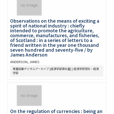
Observations on the means of exciting a
spirit of national industry : chiefly
intended to promote the agriculture,
commerce, manufactures, and fisheries,
of Scotland : in a series of letters to a
friend written in the year one thousand
seven hundred and seventy-five / by
James Anderson
ANDERSON, JAMES
貴重図書デジタルアーカイブ [経済学部資料室] | 経済学研究科・経済
学部
On the regulation of currencies : being an