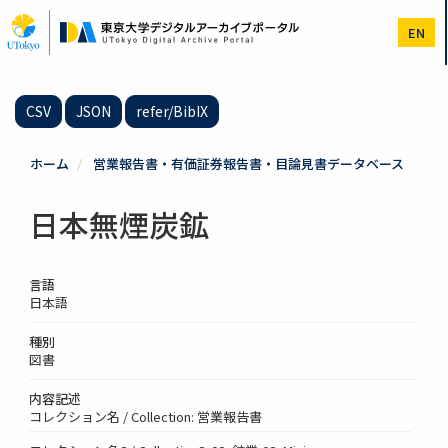
メ
イ
EN
ン
コ
ン
テ
CSV
JSON
refer/BibIX
ン
ツ
に
ホーム
営業報告書・有価証券報告書・目論見書データベース
移
動
日本無煙炭鉱
言語
日本語
種別
図書
内容記述
コレクション名 / Collection: 営業報告書