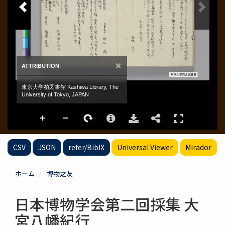
CSV
JSON
refer/BibIX
Universal Viewer
Mirador
ホーム
博物之友
日本博物学会第二回採集 大
宮八幡紀行