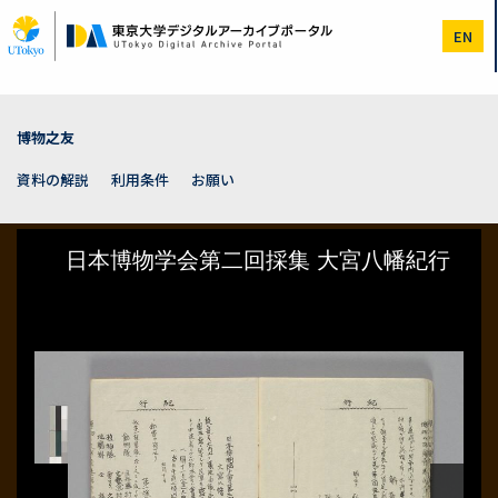
メ
イ
EN
ン
コ
ン
テ
ン
博物之友
ツ
に
資料の解説
利用条件
お願い
移
動