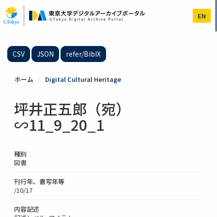
メ
イ
EN
ン
コ
ン
テ
CSV
JSON
refer/BibIX
ン
ツ
に
ホーム
Digital Cultural Heritage
移
動
坪井正五郎（宛）
∽11_9_20_1
種別
図書
刊行年、書写年等
/10/17
内容記述