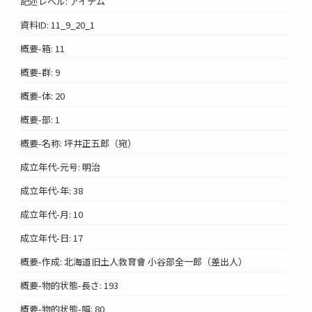
記述レベル: アイテム
資料ID: 11_9_20_1
概要-箱: 11
概要-群: 9
概要-体: 20
概要-部: 1
概要-名称: 坪井正五郎（宛）
成立年代-元号: 明治
成立年代-年: 38
成立年代-月: 10
成立年代-日: 17
概要-作成: 北海道旧土人救育會 小谷部全一郎（差出人）
概要-物的状態-長さ: 193
概要-物的状態-幅: 80