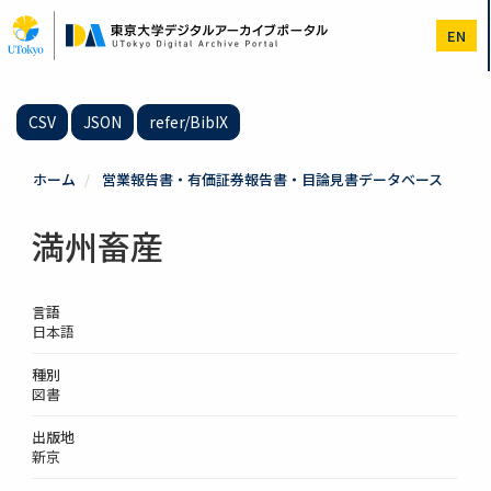
メ
イ
EN
ン
コ
ン
テ
CSV
JSON
refer/BibIX
ン
ツ
に
ホーム
営業報告書・有価証券報告書・目論見書データベース
移
動
満州畜産
言語
日本語
種別
図書
出版地
新京