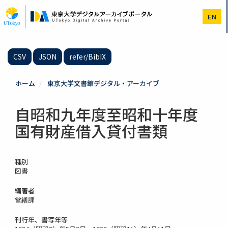
メ
イ
EN
ン
コ
ン
テ
CSV
JSON
refer/BibIX
ン
ツ
に
ホーム
東京大学文書館デジタル・アーカイブ
移
動
自昭和九年度至昭和十年度
国有財産借入貸付書類
種別
図書
編著者
営繕課
刊行年、書写年等