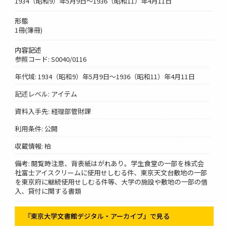
1934（昭和9）年5月9日～1936（昭和11）年4月11日
形態
1冊(簿冊)
内容記述
参照コード: S0040/0116
年代域: 1934（昭和9）年5月9日～1936（昭和11）年4月11日
記述レベル: アイテム
資料入手先: 経理部管財課
利用条件: 公開
収蔵情報: 柏
備考: 閲覧時注意、背表紙はがれあり。学生食堂の一部を株式会
社富士アイスクリームに使用せしむる件、東京天文台敷地の一部
を東京府に継続使用せしむる件等、大学の施設や敷地の一部の借
入、貸付に関する書類
『東京大学文書館デジタル・アーカイブ』で見る