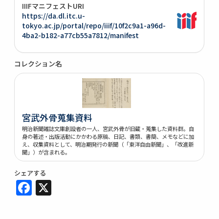
IIIFマニフェストURI
https://da.dl.itc.u-
tokyo.ac.jp/portal/repo/iiif/10f2c9a1-a96d-
4ba2-b182-a77cb55a7812/manifest
コレクション名
宮武外骨蒐集資料
明治新聞雑誌文庫創設者の一人、宮武外骨が旧蔵・蒐集した資料群。自
身の著述・出版活動にかかわる原稿、日記、書類、書簡、メモなどに加
え、収集資料として、明治期発行の新聞（「東洋自由新聞」、「改進新
聞」）が含まれる。
シェアする
Facebook
X