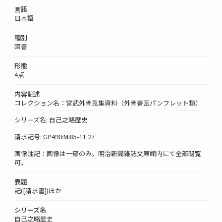
言語
日本語
種別
図書
形態
4点
内容記述
コレクション名：宮武外骨蒐集資料（外骨書函パンフレット類）
シリーズ名: 自己之略歴史
請求記号: GP490:Mi85-11:27
画像注記：画像は一部のみ。明治新聞雑誌文庫館内にて全部閲覧
可。
表題
記([請求書])ほか
シリーズ名
自己之略歴史