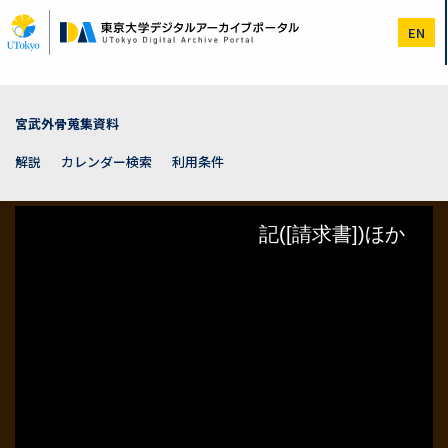
メ
イ
EN
ン
コ
ン
テ
ン
宮武外骨蒐集資料
ツ
に
解説
カレンダー検索
利用条件
移
動