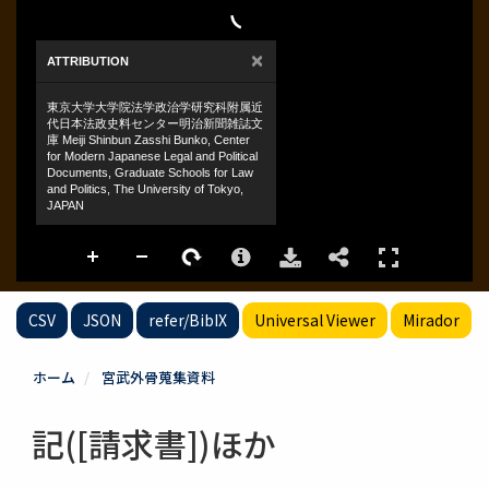
CSV
JSON
refer/BibIX
Universal Viewer
Mirador
ホーム
宮武外骨蒐集資料
記([請求書])ほか