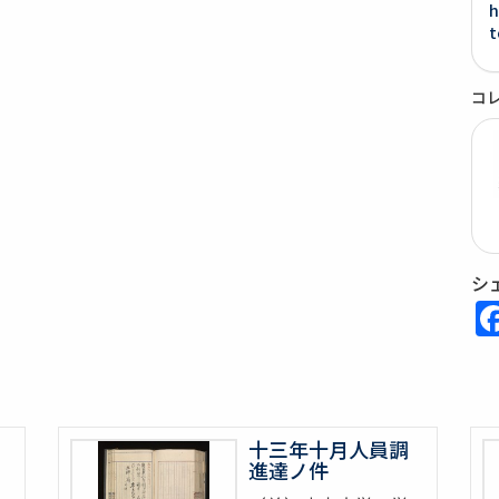
h
t
コ
シ
十三年十月人員調
進達ノ件