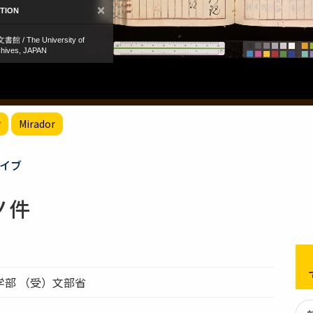
r
Mirador
イブ
ノ件
学部 （受）文部省