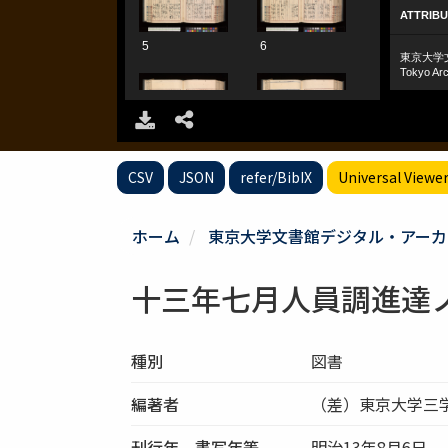
CSV
JSON
refer/BibIX
Universal Viewe
ホーム
東京大学文書館デジタル・アーカ
十三年七月人員調進達
種別
図書
編著者
（差）東京大学三
刊行年、書写年等
明治13年8月6日