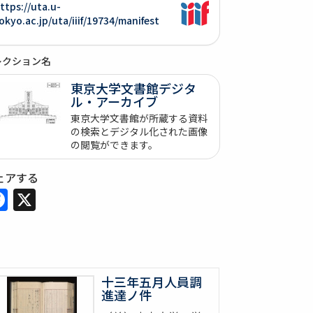
ttps://uta.u-
okyo.ac.jp/uta/iiif/19734/manifest
レクション名
東京大学文書館デジタ
ル・アーカイブ
東京大学文書館が所蔵する資料
の検索とデジタル化された画像
の閲覧ができます。
ェアする
Facebook
X
十三年五月人員調
進達ノ件