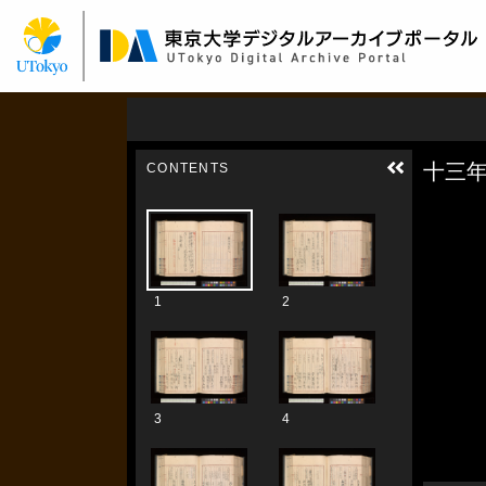
メ
イ
ン
コ
ン
テ
ン
ツ
に
移
動