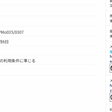
Mo035/0307
月6日
h
ムの利用条件に準じる
m
h
z