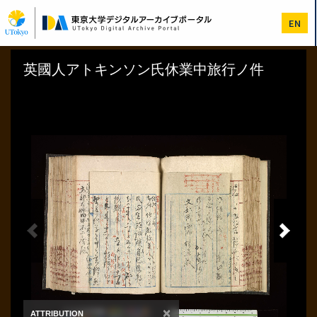
メ
イ
EN
ン
コ
ン
テ
ン
ツ
に
移
動