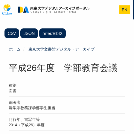
メ
イ
EN
ン
コ
ン
テ
CSV
JSON
refer/BibIX
ン
ツ
に
ホーム
東京大学文書館デジタル・アーカイブ
移
動
平成26年度 学部教育会議
種別
図書
編著者
農学系教務課学部学生担当
刊行年、書写年等
2014（平成26）年度