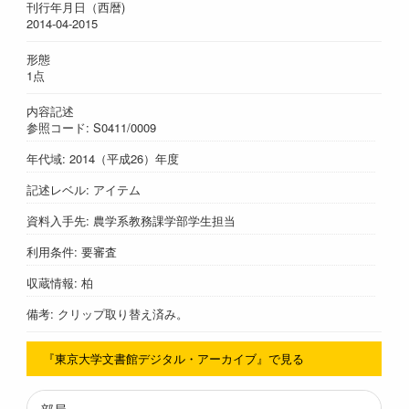
刊行年月日（西暦)
2014-04-2015
形態
1点
内容記述
参照コード: S0411/0009
年代域: 2014（平成26）年度
記述レベル: アイテム
資料入手先: 農学系教務課学部学生担当
利用条件: 要審査
収蔵情報: 柏
備考: クリップ取り替え済み。
『東京大学文書館デジタル・アーカイブ』で見る
部局