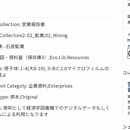
llection: 営業報告書
lection2: 02_鉱業;02_Mining
h
 鉱業--石炭鉱業
z
: 経図・資料室（保存庫3）;Eco.Lib.Resources
s: 冊子体: 1-4(大8-10), II-B:C:1.0マイクロフィルムの
コ
見よ
t Categoly: 企業資料;Enterprises
pe: 原本;Original
vices: 原則として経済学図書館でのデジタルデータもしく
ムによる利用となります
シ