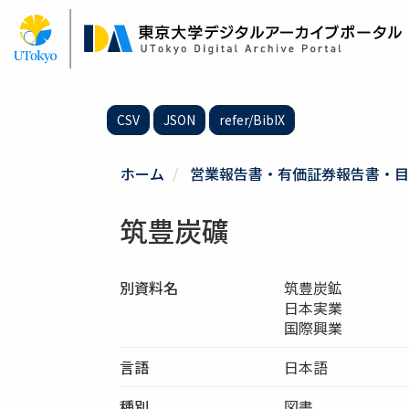
メ
イ
ン
コ
ン
テ
CSV
JSON
refer/BibIX
ン
ツ
に
ホーム
営業報告書・有価証券報告書・目
移
動
筑豊炭礦
別資料名
筑豊炭鉱
日本実業
国際興業
言語
日本語
種別
図書