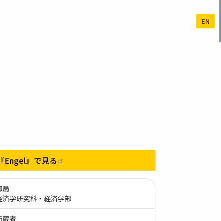
EN
『Engel』で見る
部局
経済学研究科・経済学部
所蔵者