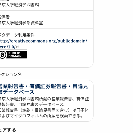
東京大学経済学図書館
提供者
東京大学経済学部資料室
メタデータ利用条件
ttp://creativecommons.org/publicdomain/
ero/1.0/
レクション名
営業報告書・有価証券報告書・目論見
書データベース
東京大学経済学図書館所蔵の営業報告書、有価証
券報告書、目論見書のデータベース。
営業報告書（定款・目論見書等を含む）は冊子体
およびマイクロフィルムの所蔵を検索できる。
ェアする