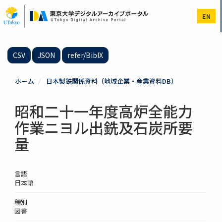
メ
イ
EN
ン
コ
ン
テ
CSV
JSON
refer/BibIX
ン
ツ
に
ホーム
日本製鉄関係資料（地域企業・産業資料DB）
移
動
昭和二十一年度高炉全能力
作業ニヨル出銑及石炭所要
量
言語
日本語
種別
図書