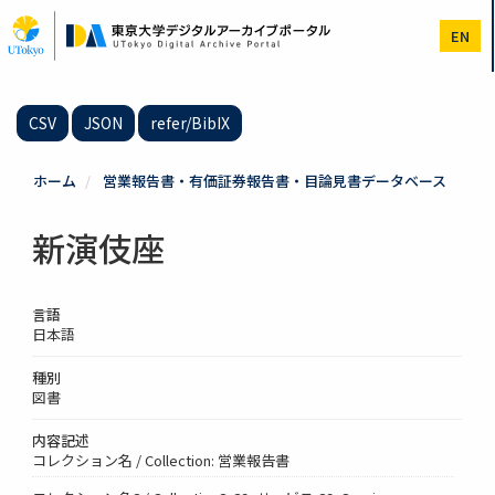
メ
イ
EN
ン
コ
ン
テ
CSV
JSON
refer/BibIX
ン
ツ
に
ホーム
営業報告書・有価証券報告書・目論見書データベース
移
動
新演伎座
言語
日本語
種別
図書
内容記述
コレクション名 / Collection: 営業報告書