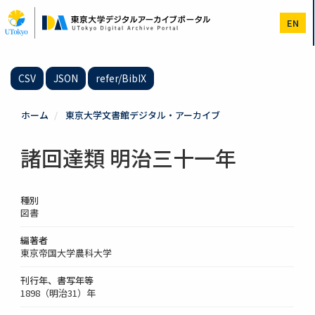
メ
イ
EN
ン
コ
ン
テ
CSV
JSON
refer/BibIX
ン
ツ
に
ホーム
東京大学文書館デジタル・アーカイブ
移
動
諸回達類 明治三十一年
種別
図書
編著者
東京帝国大学農科大学
刊行年、書写年等
1898（明治31）年