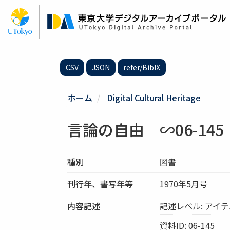
メ
イ
ン
コ
ン
テ
CSV
JSON
refer/BibIX
ン
ツ
に
ホーム
Digital Cultural Heritage
移
動
言論の自由 ∽06-145
種別
図書
刊行年、書写年等
1970年5月号
内容記述
記述レベル: アイ
資料ID: 06-145