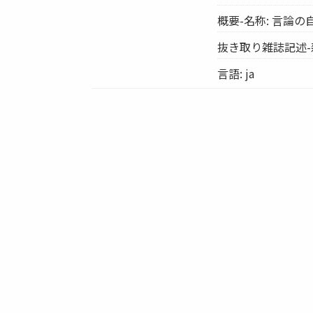
概要-名称: 言論
抜き取り雑誌記述-
言語: ja