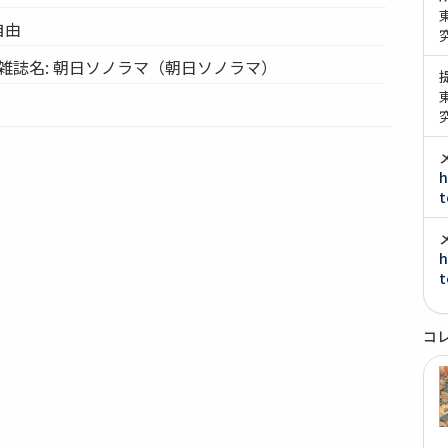
の自由
雑誌名: 朝日ソノラマ（朝日ソノラマ）
h
t
h
t
コ