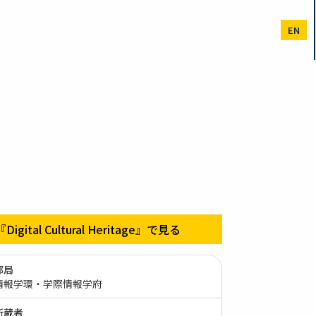
EN
『Digital Cultural Heritage』で見る
部局
情報学環・学際情報学府
所蔵者