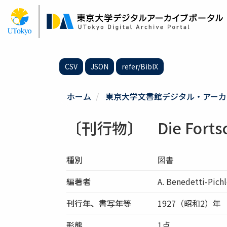
メ
イ
ン
コ
ン
テ
CSV
JSON
refer/BibIX
ン
ツ
に
ホーム
東京大学文書館デジタル・アーカ
移
動
〔刊行物〕 Die Fortschri
種別
図書
編著者
A. Benedetti-Pichl
刊行年、書写年等
1927（昭和2）年
形態
1点