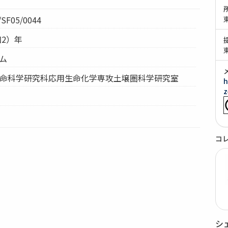
SF05/0044
和2）年
テム
学生命科学研究科応用生命化学専攻土壌圏科学研究室
h
z
コ
シ