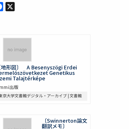
Facebook
X
地形図〕 A Besenyszögi Erdei
ermelószövetkezet Genetikus
zemi Talajtérképe
mmi出版
東京大学文書館デジタル・アーカイブ | 文書館
〔Swinnerton論文
翻訳メモ〕