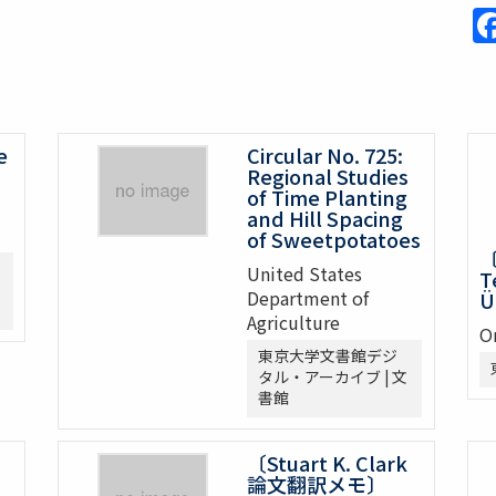
e
Circular No. 725:
Regional Studies
of Time Planting
and Hill Spacing
of Sweetpotatoes
〔
United States
T
Department of
Ü
Agriculture
O
東京大学文書館デジ
タル・アーカイブ | 文
書館
〔Stuart K. Clark
論文翻訳メモ〕