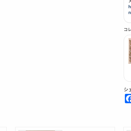
h
n
コ
シ