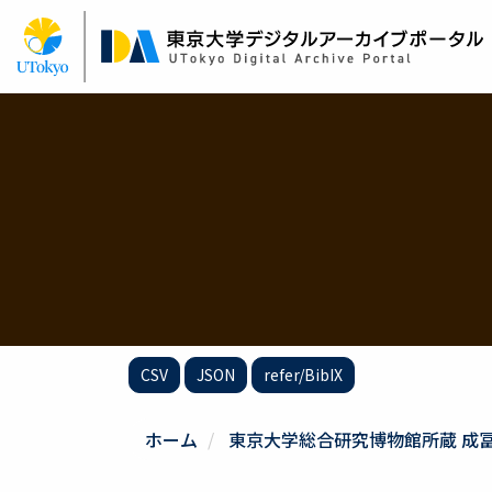
メ
イ
ン
コ
ン
テ
ン
ツ
に
移
動
CSV
JSON
refer/BibIX
ホーム
東京大学総合研究博物館所蔵 成