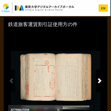
メ
イ
EN
ン
コ
ン
テ
ン
ツ
に
移
動