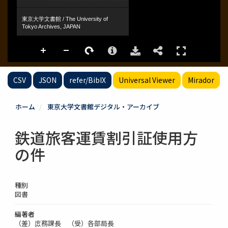
CSV
JSON
refer/BibIX
Universal Viewer
Mirador
ホーム
東京大学文書館デジタル・アーカイブ
鉄道旅客運賃割引証使用方
の件
種別
図書
編著者
（差）庻務課長 （受）各部局長