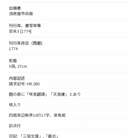
出版者
須原屋市兵衞
刊行年、書写年等
安永3 [1774]
刊行年月日（西暦)
1774
形態
5冊, 27cm
内容記述
請求記号: HR:260
圖の扉に「咊柬飜譯」「天眞樓」とあり
帙入り
四周単辺無界10行17字、単魚尾
訓点付
印記: 「三宿文庫」,「藤志」