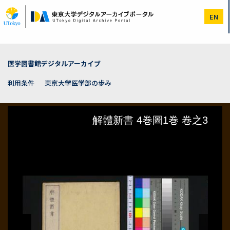
メ
イ
EN
ン
コ
ン
テ
ン
医学図書館デジタルアーカイブ
ツ
に
利用条件
東京大学医学部の歩み
移
動