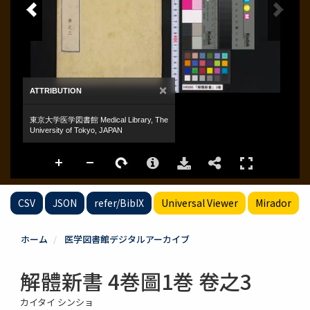
CSV
JSON
refer/BibIX
Universal Viewer
Mirador
ホーム
医学図書館デジタルアーカイブ
解體新書 4巻圖1巻 卷之3
カイタイ シンショ