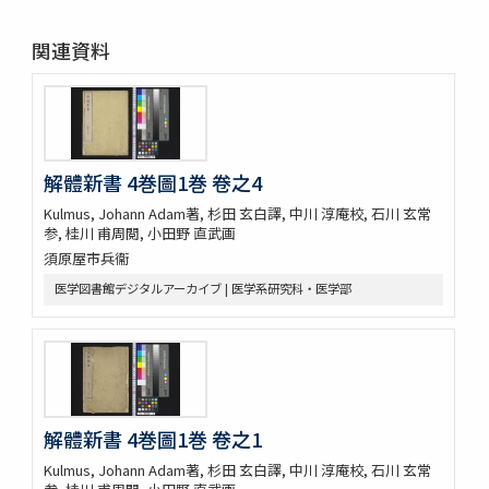
関連資料
解體新書 4巻圖1巻 卷之4
Kulmus, Johann Adam著, 杉田 玄白譯, 中川 淳庵校, 石川 玄常
参, 桂川 甫周閲, 小田野 直武画
須原屋市兵衞
医学図書館デジタルアーカイブ | 医学系研究科・医学部
解體新書 4巻圖1巻 卷之1
Kulmus, Johann Adam著, 杉田 玄白譯, 中川 淳庵校, 石川 玄常