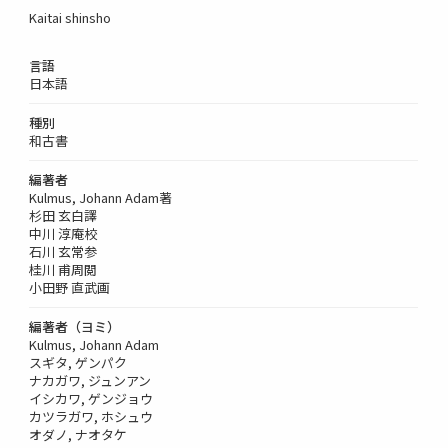
Kaitai shinsho
言語
日本語
種別
和古書
編著者
Kulmus, Johann Adam著
杉田 玄白譯
中川 淳庵校
石川 玄常参
桂川 甫周閲
小田野 直武画
編著者（ヨミ）
Kulmus, Johann Adam
スギタ, ゲンパク
ナカガワ, ジュンアン
イシカワ, ゲンジョウ
カツラガワ, ホシュウ
オダノ, ナオタケ