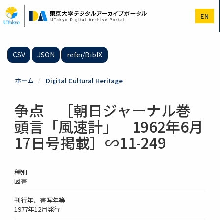
メ
イ
EN
ン
コ
ン
テ
CSV
JSON
refer/BibIX
ン
ツ
に
ホーム
Digital Cultural Heritage
移
動
争点 ［朝日ジャーナル巻
頭言「風速計」 1962年6月
17日号掲載］∽11-249
種別
図書
刊行年、書写年等
1977年12月発行