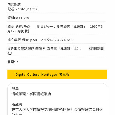
内容記述
記述レベル: アイテム
資料ID: 11-249
概要-名称: 争点 ［朝日ジャーナル巻頭言「風速計」 1962年6
月17日号掲載］
成立年代-備考: p.58 マイクロフィルムなし
抜き取り雑誌記述-雑誌名: 森恭三『風速計（上）』 （朝日新聞
社）
言語: ja
『Digital Cultural Heritage』で見る
部局
情報学環・学際情報学府
所蔵者
東京大学大学院情報学環図書室/附属社会情報研究資料セ
ンター