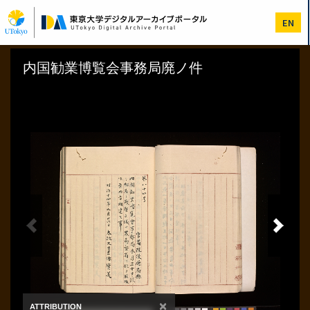
メ
イ
EN
ン
コ
ン
テ
ン
ツ
に
移
動