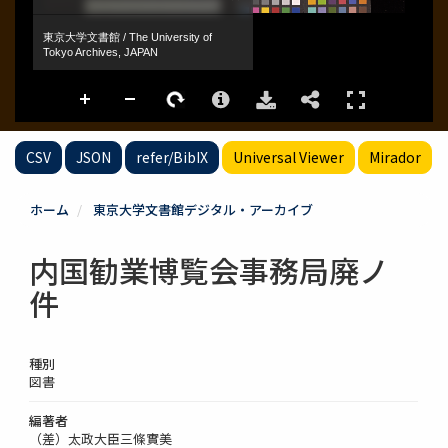
CSV
JSON
refer/BibIX
Universal Viewer
Mirador
ホーム
東京大学文書館デジタル・アーカイブ
内国勧業博覧会事務局廃ノ
件
種別
図書
編著者
（差）太政大臣三條實美