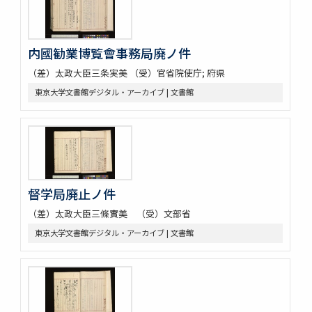
内國勧業博覧會事務局廃ノ件
（差）太政大臣三条実美 （受）官省院使庁; 府県
東京大学文書館デジタル・アーカイブ | 文書館
督学局廃止ノ件
（差）太政大臣三條實美 （受）文部省
東京大学文書館デジタル・アーカイブ | 文書館