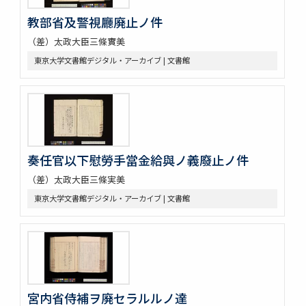
教部省及警視廳廃止ノ件
（差）太政大臣三條實美
東京大学文書館デジタル・アーカイブ | 文書館
奏任官以下慰勞手當金給與ノ義廢止ノ件
（差）太政大臣三條実美
東京大学文書館デジタル・アーカイブ | 文書館
宮内省侍補ヲ廃セラルルノ達