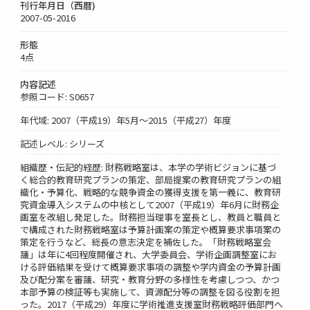
刊行年月日（西暦)
2007-05-2016
形態
4点
内容記述
参照コード: S0657
年代域: 2007（平成19）年5月～2015（平成27）年度
記述レベル: シリーズ
組織歴・伝記的経歴: 財務戦略室は、本学の学術ビジョンに基づ
く総合的教育研究プランの策定、部局提案の教育研究プランの組
織化・予算化、戦略的な競争資金の獲得支援を第一義に、教育研
究資金導入システムの中核として2007（平成19）年6月に財務企
画室を改組し発足した。財務担当理事を室長とし、教員と職員と
で構成された財務戦略室は予算計画案の策定や概算要求事項案の
策定を行うなど、総長の意志決定を補佐した。「財務戦略室会
議」は年に4回程度開催され、大学委員会、学術企画調整室にお
ける評価結果を受けて概算要求事項の調整や学内資金の予算計画
及び配分案を審議、研究・教育分野の多様性を考慮しつつ、かつ
本部予算の検証等も実施して、資源配分等の調整を図る役割を担
った。2017（平成29）年度に学術推進支援室財務戦略評価部門へ