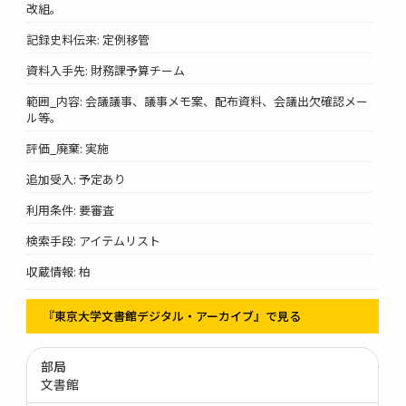
改組。
記録史料伝来: 定例移管
資料入手先: 財務課予算チーム
範囲_内容: 会議議事、議事メモ案、配布資料、会議出欠確認メー
ル等。
評価_廃棄: 実施
追加受入: 予定あり
利用条件: 要審査
検索手段: アイテムリスト
収蔵情報: 柏
『東京大学文書館デジタル・アーカイブ』で見る
部局
文書館