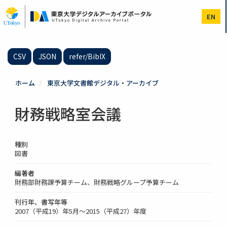
メ
イ
EN
ン
コ
ン
テ
CSV
JSON
refer/BibIX
ン
ツ
に
ホーム
東京大学文書館デジタル・アーカイブ
移
動
財務戦略室会議
種別
図書
編著者
財務部財務課予算チーム、財務戦略グループ予算チーム
刊行年、書写年等
2007（平成19）年5月～2015（平成27）年度