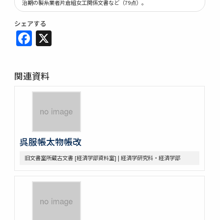
治期の製糸業者片倉組女工関係文書など（79点）。
シェアする
Facebook
X
関連資料
呉服帳太物帳改
旧文書室所蔵古文書 [経済学部資料室] | 経済学研究科・経済学部