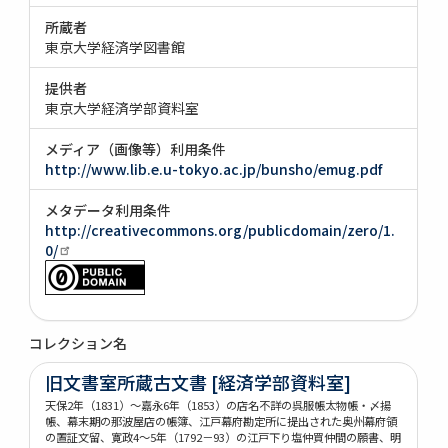
所蔵者
東京大学経済学図書館
提供者
東京大学経済学部資料室
メディア（画像等）利用条件
http://www.lib.e.u-tokyo.ac.jp/bunsho/emug.pdf
メタデータ利用条件
http://creativecommons.org/publicdomain/zero/1.
0/
コレクション名
旧文書室所蔵古文書 [経済学部資料室]
天保2年（1831）～嘉永6年（1853）の店名不詳の呉服帳太物帳・〆揚
帳、幕末期の那波屋店の帳簿、江戸幕府勘定所に提出された奥州幕府領
の置証文留、寛政4～5年（1792－93）の江戸下り塩仲買仲間の願書、明