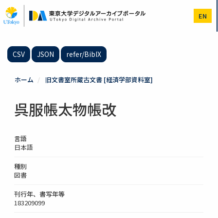
メ
イ
EN
ン
コ
ン
テ
CSV
JSON
refer/BibIX
ン
ツ
に
ホーム
旧文書室所蔵古文書 [経済学部資料室]
移
動
呉服帳太物帳改
言語
日本語
種別
図書
刊行年、書写年等
183209099