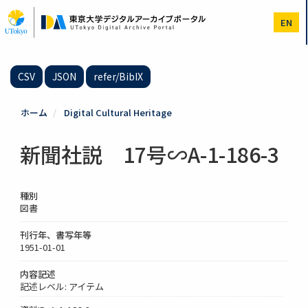
メ
イ
EN
ン
コ
ン
テ
CSV
JSON
refer/BibIX
ン
ツ
に
ホーム
Digital Cultural Heritage
移
動
新聞社説 17号∽A-1-186-3
種別
図書
刊行年、書写年等
1951-01-01
内容記述
記述レベル: アイテム