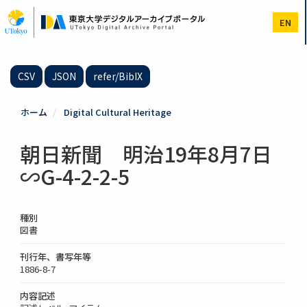
メ
イ
EN
ン
コ
ン
テ
CSV
JSON
refer/BibIX
ン
ツ
に
ホーム
Digital Cultural Heritage
移
動
朝日新聞 明治19年8月7日
∽G-4-2-2-5
種別
図書
刊行年、書写年等
1886-8-7
内容記述