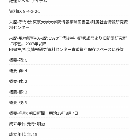
記述レベル: アイテム
資料ID: G-4-2-2-5
来歴-所有者: 東京大学大学院情報学環図書室/附属社会情報研究資
料センター
来歴-現物資料の来歴: 1970年代後半小野秀雄邸より旧新聞研究所
に移管。2007年以降
図書室/社会情報研究資料センター貴重資料保存スペースに移管。
概要-箱: G
概要-群: 4
概要-体: 2
概要-部: 2
概要-枝: 5
概要-名称: 朝日新聞 明治19年8月7日
成立年代-元号: 明治
成立年代-年: 19