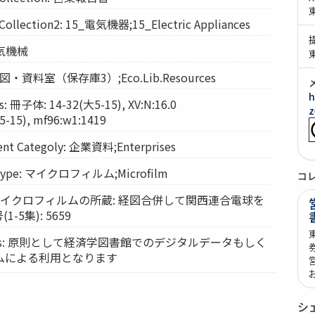
lection2: 15_電気機器;15_Electric Appliances
 電気機械
: 経図・資料室（保存庫3）;Eco.Lib.Resources
h
 冊子体: 14-32(大5-15), XV:N:16.0
z
15), mf96:w1:1419
t Categoly: 企業資料;Enterprises
Type: マイクロフィルム;Microfilm
コ
ts: マイクロフィルムの所蔵: 経図合併して関西連合電球を
-5集): 5659
vices: 原則として経済学図書館でのデジタルデータもしく
ムによる利用となります
シ