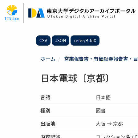
メ
イ
ン
コ
ン
テ
CSV
JSON
refer/BibIX
ン
ツ
に
ホーム
営業報告書・有価証券報告書・目
移
動
日本電球〔京都〕
言語
日本語
種別
図書
出版地
大阪 → 京都
内容記述
コレクション名 / Co