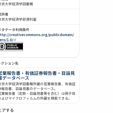
東京大学経済学図書館
提供者
東京大学経済学部資料室
メタデータ利用条件
ttp://creativecommons.org/publicdomain/
ero/1.0/
レクション名
営業報告書・有価証券報告書・目論見
書データベース
東京大学経済学図書館所蔵の営業報告書、有価証
券報告書、目論見書のデータベース。
営業報告書（定款・目論見書等を含む）は冊子体
およびマイクロフィルムの所蔵を検索できる。
ェアする