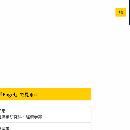
EN
『Engel』で見る
部局
経済学研究科・経済学部
所蔵者