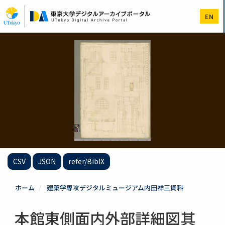
メ
イ
EN
ン
コ
ン
テ
ン
ツ
に
移
動
CSV
JSON
refer/BibIX
ホーム
建築学専攻デジタルミュージアム内田祥三資料
本館東側面内外部詳細図其