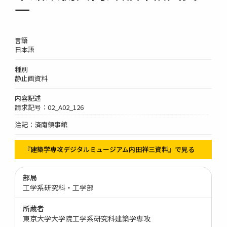
一
言語
日本語
種別
静止画資料
内容記述
請求記号：02_A02_126
注記：済南領事館
『建築学専攻デジタルミュージアム内田祥三資料』で見る
部局
工学系研究科・工学部
所蔵者
東京大学大学院工学系研究科建築学専攻