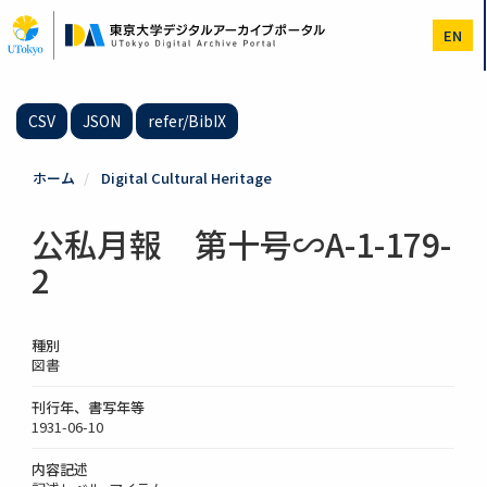
メ
イ
EN
ン
コ
ン
テ
CSV
JSON
refer/BibIX
ン
ツ
に
ホーム
Digital Cultural Heritage
移
動
公私月報 第十号∽A-1-179-
2
種別
図書
刊行年、書写年等
1931-06-10
内容記述