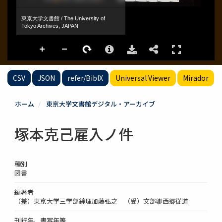
CSV
JSON
refer/BibIX
Universal Viewer
Mirador
ホーム
東京大学文書館デジタル・アーカイブ
塚本克己雇入ノ件
種別
図書
編著者
（差）東京大学三学部綜理加藤弘之 （受）文部卿西郷従道
刊行年、書写年等