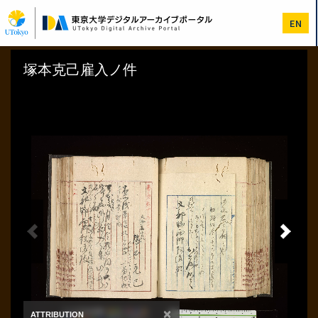
メ
イ
EN
ン
コ
ン
テ
ン
ツ
に
移
動