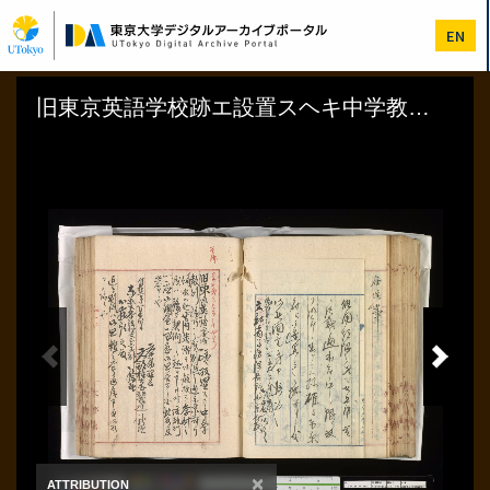
メ
イ
EN
ン
コ
ン
テ
ン
ツ
に
移
動