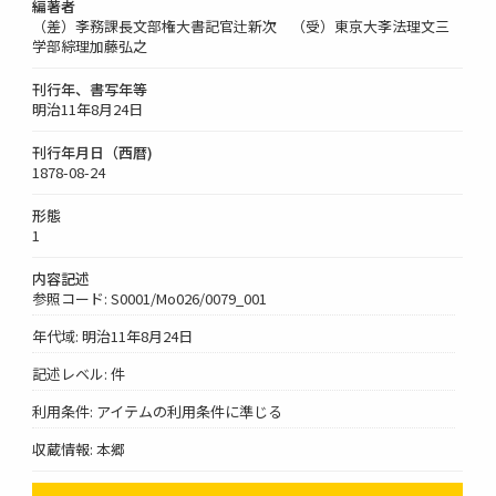
編著者
（差）斈務課長文部権大書記官辻新次 （受）東京大斈法理文三
学部綜理加藤弘之
刊行年、書写年等
明治11年8月24日
刊行年月日（西暦)
1878-08-24
形態
1
内容記述
参照コード: S0001/Mo026/0079_001
年代域: 明治11年8月24日
記述レベル: 件
利用条件: アイテムの利用条件に準じる
収蔵情報: 本郷