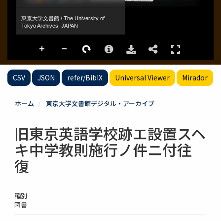
CSV
JSON
refer/BibIX
Universal Viewer
Mirador
ホーム
東京大学文書館デジタル・アーカイブ
旧東京英語学校跡エ設置スヘ
キ中学教則施行ノ件ニ付往
復
種別
図書