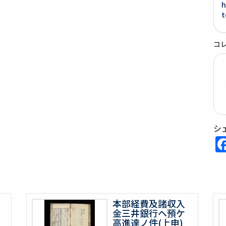
h
t
コ
シ
本部経費及諸収入
金三井銀行ヘ預ケ
高進達ノ件(上申)