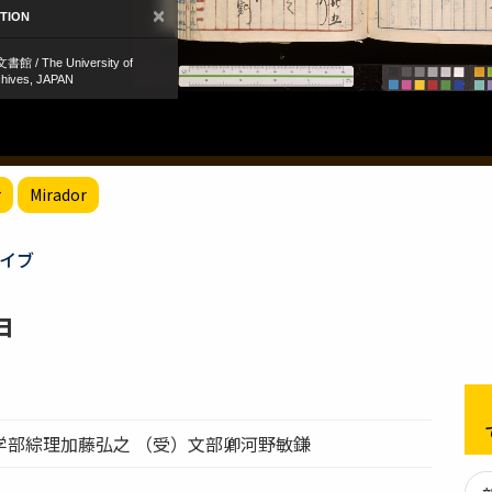
r
Mirador
イブ
申
学部綜理加藤弘之 （受）文部卿河野敏鎌