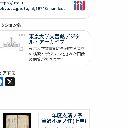
ttps://uta.u-
okyo.ac.jp/uta/iiif/19743/manifest
レクション名
東京大学文書館デジタ
ル・アーカイブ
東京大学文書館が所蔵する資料
の検索とデジタル化された画像
の閲覧ができます。
ェアする
Facebook
X
十二年度支消ノ予
算過不足ノ件(上申)