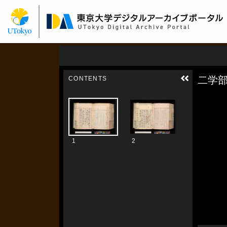
メ
イ
ン
コ
ン
テ
ン
ツ
に
移
動