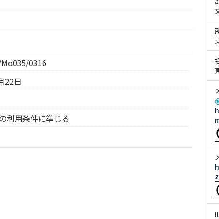
Mo035/0316
月22日
h
ムの利用条件に準じる
m
h
z