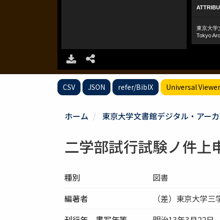
CSV
JSON
refer/BibIX
Universal Viewe
ホーム
東京大学文書館デジタル・アーカ
二学部試行試験ノ件上
種別
図書
編著者
（差）東京大学三
刊行年、書写年等
明治13年3月22日