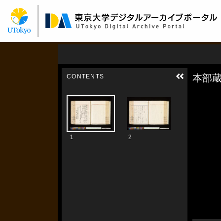
メ
イ
ン
コ
ン
テ
ン
ツ
に
移
動