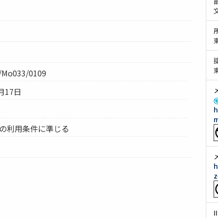
Mo033/0109
月17日
h
m
ムの利用条件に準じる
h
z