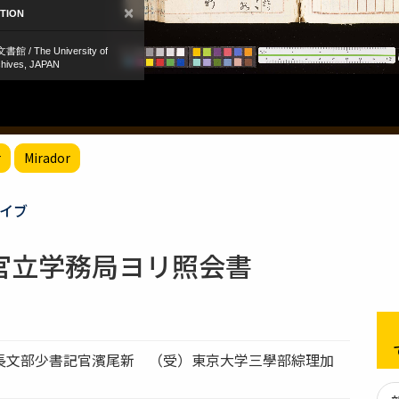
r
Mirador
イブ
官立学務局ヨリ照会書
長文部少書記官濱尾新 （受）東京大学三學部綜理加