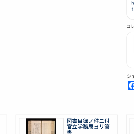
h
t
コ
シ
図書目録ノ件ニ付
官立学務局ヨリ答
書