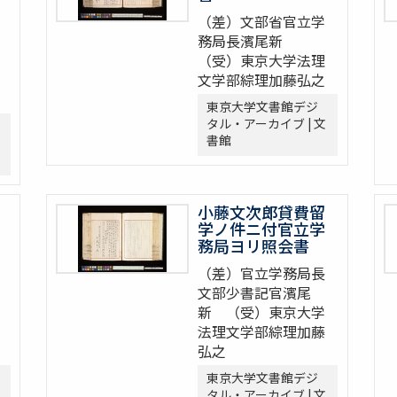
（差）文部省官立学
務局長濱尾新
（受）東京大学法理
文学部綜理加藤弘之
東京大学文書館デジ
タル・アーカイブ | 文
書館
小藤文次郎貸費留
学ノ件ニ付官立学
務局ヨリ照会書
（差）官立学務局長
文部少書記官濱尾
新 （受）東京大学
法理文学部綜理加藤
弘之
東京大学文書館デジ
タル・アーカイブ | 文