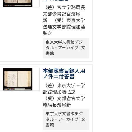
（差）官立学務局長
文部少書記官濱尾
新 （受）東京大学
法理文学部綜理加藤
弘之
東京大学文書館デジ
タル・アーカイブ | 文
書館
本部蔵書目録入用
ノ件ニ付答書
（差）東京大学三学
部綜理加藤弘之
（受）文部省官立学
務局長濱尾新
東京大学文書館デジ
タル・アーカイブ | 文
書館