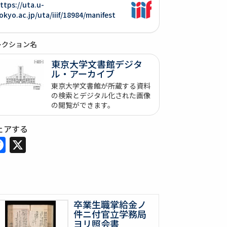
ttps://uta.u-
okyo.ac.jp/uta/iiif/18984/manifest
レクション名
東京大学文書館デジタ
ル・アーカイブ
東京大学文書館が所蔵する資料
の検索とデジタル化された画像
の閲覧ができます。
ェアする
Facebook
X
卒業生職掌給金ノ
件ニ付官立学務局
ヨリ照会書