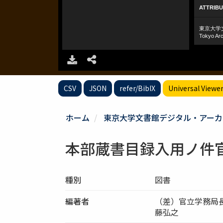
CSV
JSON
refer/BibIX
Universal Viewe
ホーム
東京大学文書館デジタル・アーカ
本部蔵書目録入用ノ件
種別
図書
編著者
（差）官立学務局
藤弘之