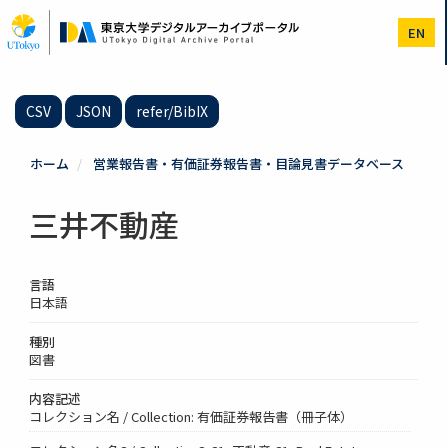
メ
イ
EN
ン
コ
ン
テ
CSV
JSON
refer/BibIX
ン
ツ
に
ホーム
営業報告書・有価証券報告書・目論見書データベース
移
動
三井不動産
言語
日本語
種別
図書
内容記述
コレクション名 / Collection: 有価証券報告書（冊子体）