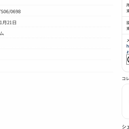
S06/0698
1月21日
テム
h
z
コ
シ