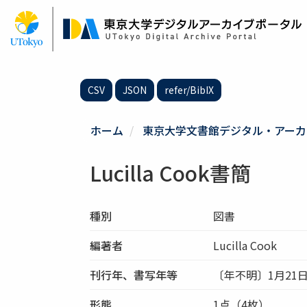
メ
イ
ン
コ
ン
テ
CSV
JSON
refer/BibIX
ン
ツ
に
ホーム
東京大学文書館デジタル・アーカ
移
動
Lucilla Cook書簡
種別
図書
編著者
Lucilla Cook
刊行年、書写年等
〔年不明〕1月21
形態
1点（4枚）