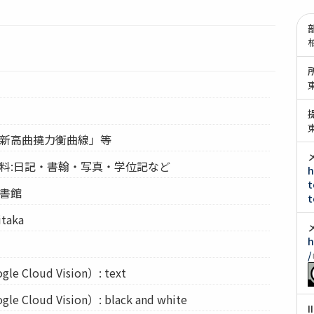
艦新高曲撓力衡曲線」等
資料:日記・書翰・写真・学位記など
h
t
図書館
t
taka
h
/
Cloud Vision）: text
Cloud Vision）: black and white