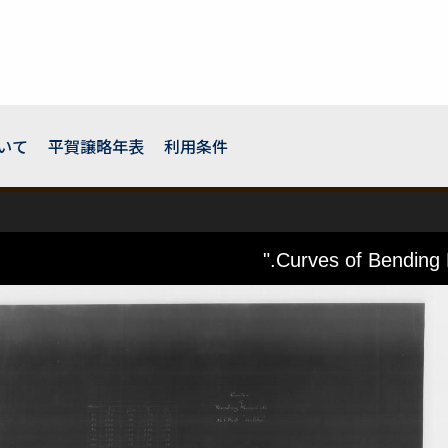
いて
平賀譲略年表
利用条件