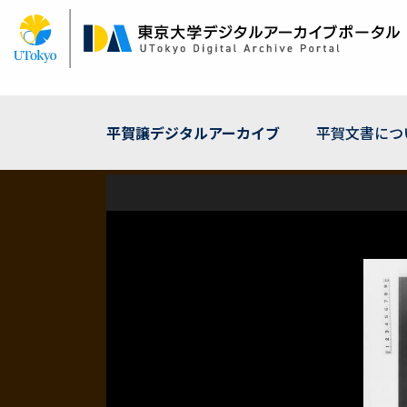
メ
イ
ン
コ
ン
テ
ン
平賀譲デジタルアーカイブ
平賀文書につ
ツ
に
移
動