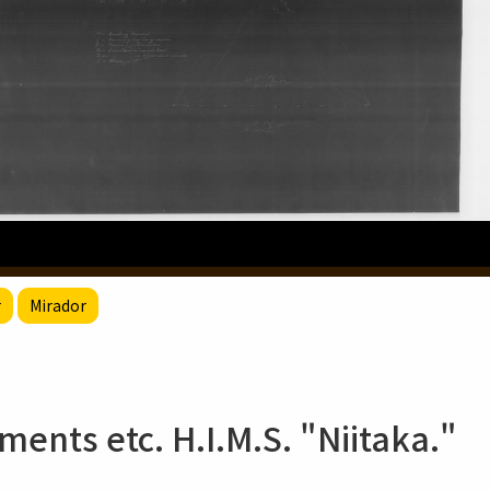
r
Mirador
ents etc. H.I.M.S. "Niitaka."