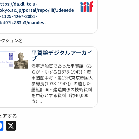
ttps://da.dl.itc.u-
okyo.ac.jp/portal/repo/iiif/1de8ede
-1125-42e7-80b1-
bd07fc883a3/manifest
レクション名
平賀譲デジタルアーカイ
ブ
海軍造船官であった平賀譲（ひ
らが・ゆずる(1878-1943)：海
軍造船中将・第13代東京帝国大
学総長(1938-1943)）の遺した
艦艇計画・建造関係の技術資料
を中心とする資料（約40,000
点）。
ェアする
Facebook
X