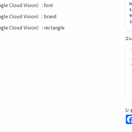
h
Cloud Vision）: font
t
9
Cloud Vision）: brand
2
Cloud Vision）: rectangle
コ
シ