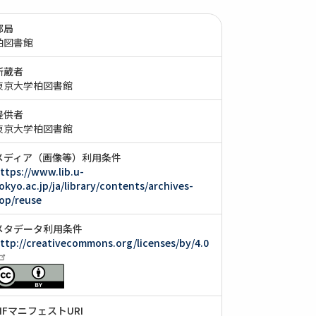
部局
柏図書館
所蔵者
東京大学柏図書館
提供者
東京大学柏図書館
メディア（画像等）利用条件
ttps://www.lib.u-
okyo.ac.jp/ja/library/contents/archives-
op/reuse
メタデータ利用条件
ttp://creativecommons.org/licenses/by/4.0
IIIFマニフェストURI