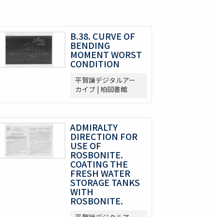
B.38. CURVE OF
BENDING
MOMENT WORST
CONDITION
平賀譲デジタルアー
カイブ | 柏図書館
ADMIRALTY
DIRECTION FOR
USE OF
ROSBONITE.
COATING THE
FRESH WATER
STORAGE TANKS
WITH
ROSBONITE.