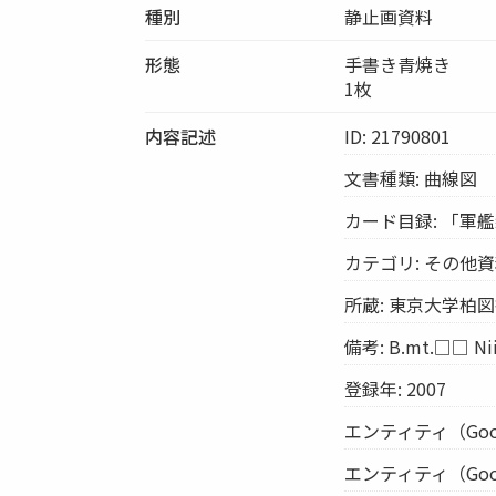
種別
静止画資料
形態
手書き青焼き
1枚
内容記述
ID: 21790801
文書種類: 曲線図
カード目録: 「軍
カテゴリ: その他
所蔵: 東京大学柏
備考: B.mt.□□ Nii
登録年: 2007
エンティティ（Google 
エンティティ（Google 