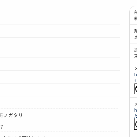
h
t
h
モノガタリ
/
7