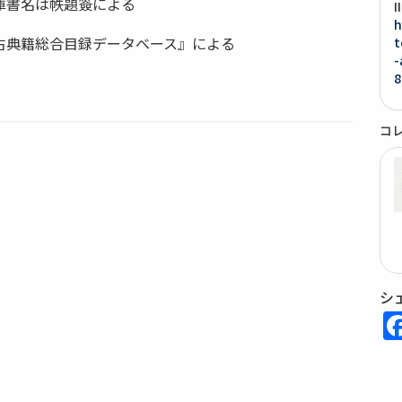
庫書名は帙題簽による
h
古典籍総合目録データベース』による
t
-
8
コ
シ