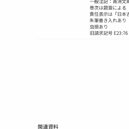
一般注記：青洲文
巻次は題簽による
責任表示は『日本
朱筆書き入れあり
虫損あり
旧請求記号 E23:76
関連資料