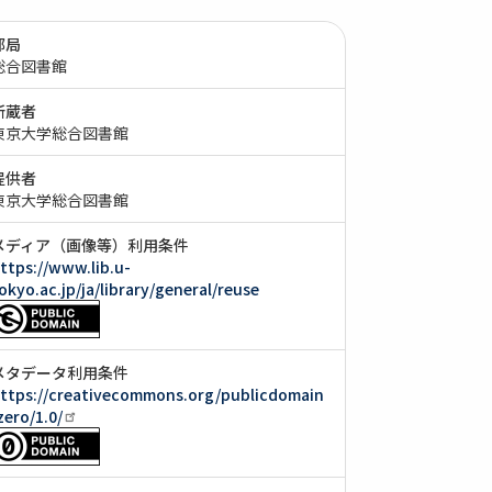
部局
総合図書館
所蔵者
東京大学総合図書館
提供者
東京大学総合図書館
メディア（画像等）利用条件
ttps://www.lib.u-
okyo.ac.jp/ja/library/general/reuse
メタデータ利用条件
ttps://creativecommons.org/publicdomain
zero/1.0/