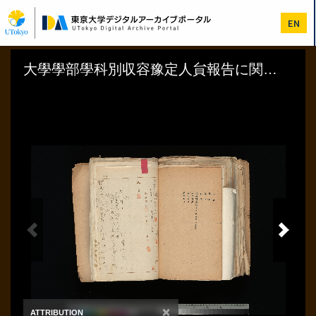
メ
イ
EN
ン
コ
ン
テ
ン
ツ
に
移
動