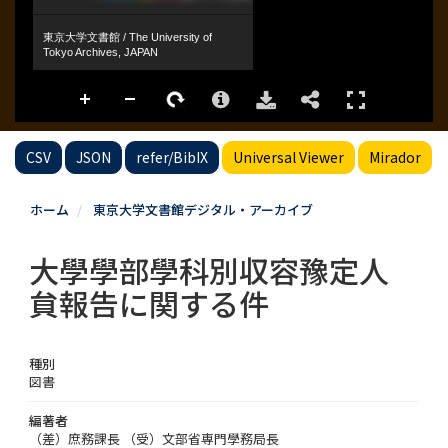
CSV
JSON
refer/BibIX
Universal Viewer
Mirador
ホーム
東京大学文書館デジタル・アーカイブ
大學學部學科別収容豫定人
貟報告に関する件
種別
図書
編著者
（差）庶務課長 （受）文部省専門學務局長