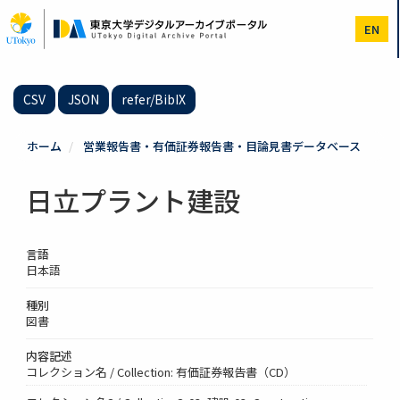
メ
イ
EN
ン
コ
ン
テ
CSV
JSON
refer/BibIX
ン
ツ
に
ホーム
営業報告書・有価証券報告書・目論見書データベース
移
動
日立プラント建設
言語
日本語
種別
図書
内容記述
コレクション名 / Collection: 有価証券報告書（CD）