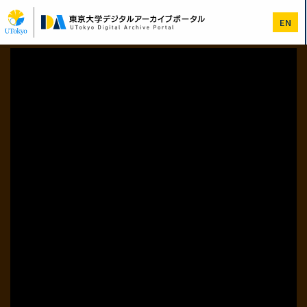
メ
イ
EN
ン
コ
ン
テ
ン
ツ
に
移
動