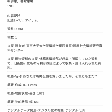
刊行年、書写年等
1918
内容記述
記述レベル: アイテム
資料ID: 661
枚数: 1
来歴-所有者: 東京大学大学院情報学環図書室/附属社会情報研究資
料センター
来歴-現物資料の来歴: 外務省情報部が収集・所蔵していた資料
で、旧新聞研究所の何初彦教授によって収集・受け入れられた資
料。
概要-名称: あなたは戦時公債を買いましたか、それともまだ？
概要-作成: B.J.Evans
概要-物的状態-長さ: 1079
概要-物的状態-幅: 669
デジタルデータ関連-デジタル化の有無: デジタル化済