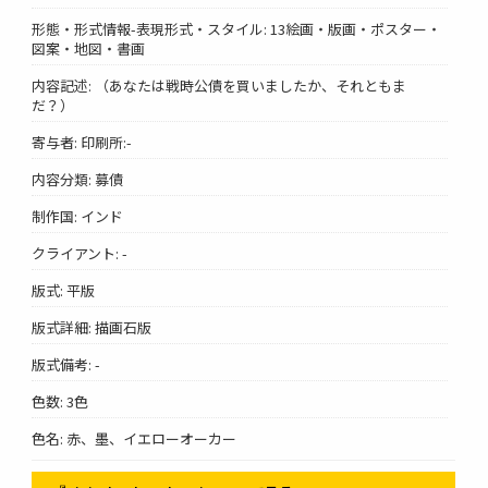
形態・形式情報-表現形式・スタイル: 13絵画・版画・ポスター・
図案・地図・書画
内容記述: （あなたは戦時公債を買いましたか、それともま
だ？）
寄与者: 印刷所:-
内容分類: 募債
制作国: インド
クライアント: -
版式: 平版
版式詳細: 描画石版
版式備考: -
色数: 3色
色名: 赤、墨、イエローオーカー