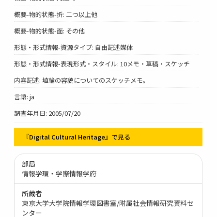
概要-物的状態-折: 二つ以上他
概要-物的状態-面: その他
形態・形式情報-資源タイプ: 自由記述媒体
形態・形式情報-表現形式・スタイル: 10メモ・草稿・スケッチ
内容記述: 埴輪の容貌についてのスケッチメモ。
言語: ja
調査年月日: 2005/07/20
『Digital Cultural Heritage』で見る
部局
情報学環・学際情報学府
所蔵者
東京大学大学院情報学環図書室/附属社会情報研究資料セ
ンター