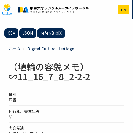
メ
イ
EN
ン
コ
ン
テ
CSV
JSON
refer/BibIX
ン
ツ
に
ホーム
Digital Cultural Heritage
移
動
（埴輪の容貌メモ）
∽11_16_7_8_2-2-2
種別
図書
刊行年、書写年等
//
内容記述