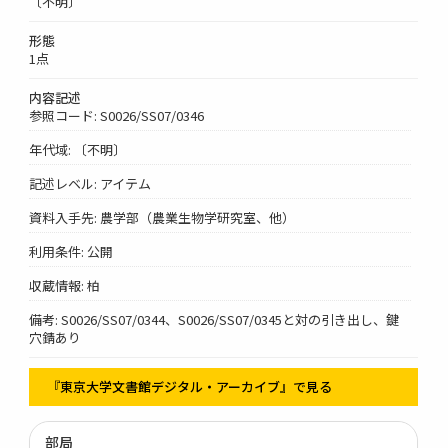
〔不明〕
形態
1点
内容記述
参照コード: S0026/SS07/0346
年代域: 〔不明〕
記述レベル: アイテム
資料入手先: 農学部（農業生物学研究室、他）
利用条件: 公開
収蔵情報: 柏
備考: S0026/SS07/0344、S0026/SS07/0345と対の引き出し、鍵
穴錆あり
『東京大学文書館デジタル・アーカイブ』で見る
部局