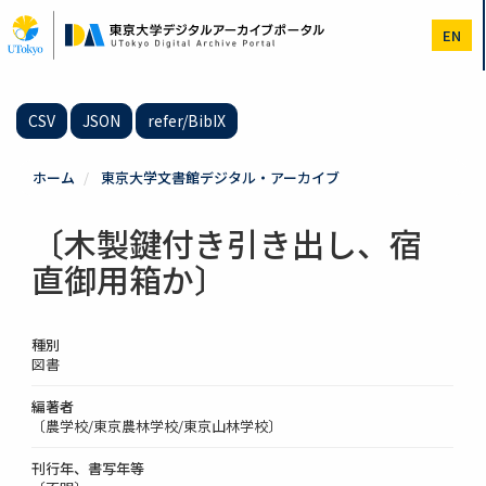
メ
イ
EN
ン
コ
ン
テ
CSV
JSON
refer/BibIX
ン
ツ
に
ホーム
東京大学文書館デジタル・アーカイブ
移
動
〔木製鍵付き引き出し、宿
直御用箱か〕
種別
図書
編著者
〔農学校/東京農林学校/東京山林学校〕
刊行年、書写年等