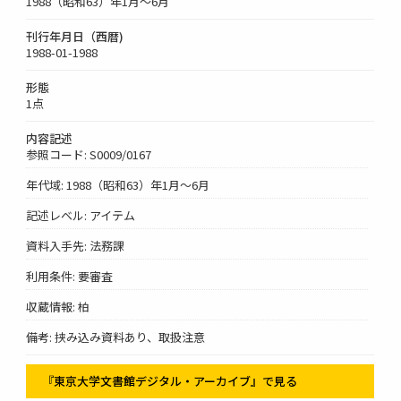
1988（昭和63）年1月～6月
刊行年月日（西暦)
1988-01-1988
形態
1点
内容記述
参照コード: S0009/0167
年代域: 1988（昭和63）年1月～6月
記述レベル: アイテム
資料入手先: 法務課
利用条件: 要審査
収蔵情報: 柏
備考: 挟み込み資料あり、取扱注意
『東京大学文書館デジタル・アーカイブ』で見る