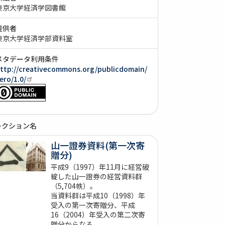
東京大学経済学図書館
提供者
東京大学経済学部資料室
メタデータ利用条件
ttp://creativecommons.org/publicdomain/
ero/1.0/
レクション名
山一證券資料(第一次寄
贈分)
平成9（1997）年11月に経営破
綻した山一證券の経営資料群
（5,704帙）。
当資料群は平成10（1998）年
受入の第一次寄贈分、平成
16（2004）年受入の第二次寄
贈分からなる。