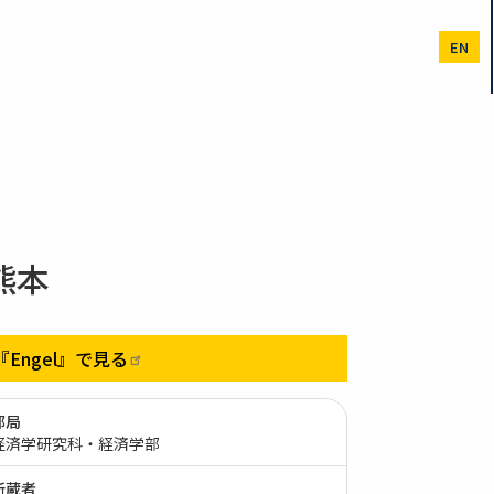
EN
熊本
『Engel』で見る
部局
経済学研究科・経済学部
所蔵者