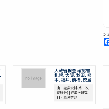
シ
書
大蔵省検査 確認書
､
札幌､大阪､秋田､熊
本､福井､前橋､徳島
山一證券資料(第一次
寄贈分) | 経済学研究
科・経済学部