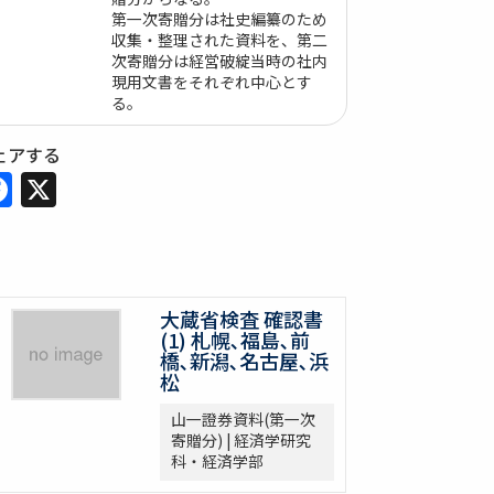
第一次寄贈分は社史編纂のため
収集・整理された資料を、第二
次寄贈分は経営破綻当時の社内
現用文書をそれぞれ中心とす
る。
ェアする
Facebook
X
大蔵省検査 確認書
(1) 札幌､福島､前
橋､新潟､名古屋､浜
松
山一證券資料(第一次
寄贈分) | 経済学研究
科・経済学部