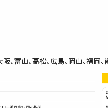
 大阪､富山､高松､広島､岡山､福岡､
tion: 山一證券資料 国の機関