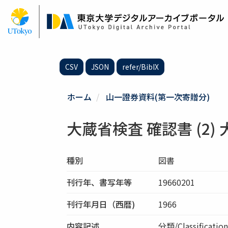
メ
イ
ン
コ
ン
テ
CSV
JSON
refer/BibIX
ン
ツ
に
ホーム
山一證券資料(第一次寄贈分)
移
動
大蔵省検査 確認書 (2)
種別
図書
刊行年、書写年等
19660201
刊行年月日（西暦)
1966
内容記述
分類/Classifica