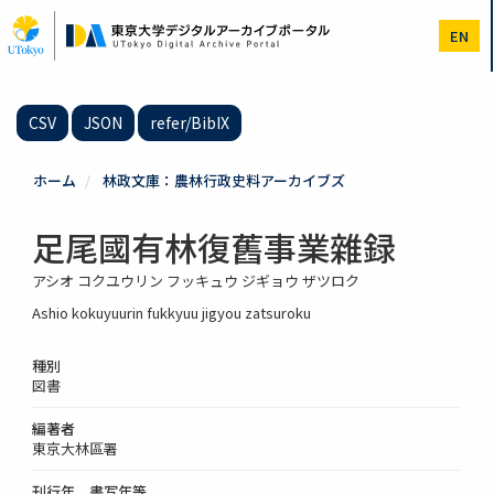
メ
イ
EN
ン
コ
ン
テ
CSV
JSON
refer/BibIX
ン
ツ
に
ホーム
林政文庫：農林行政史料アーカイブズ
移
動
足尾國有林復舊事業雜録
アシオ コクユウリン フッキュウ ジギョウ ザツロク
Ashio kokuyuurin fukkyuu jigyou zatsuroku
種別
図書
編著者
東京大林區署
刊行年、書写年等