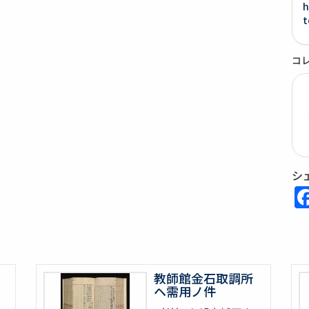
h
t
コ
シ
教師館金石取調所
ヘ需用ノ件