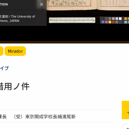
r
Mirador
イブ
借用ノ件
課長 （受）東京開成学校長補濱尾新