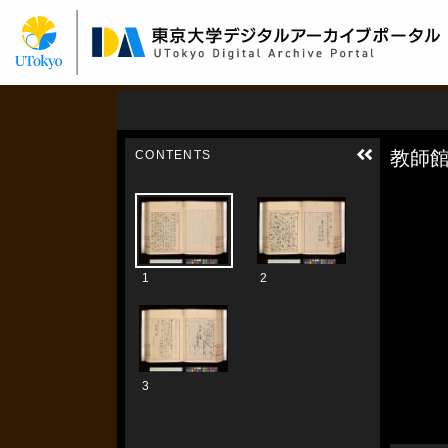
メ
イ
ン
コ
ン
テ
ン
ツ
に
移
動