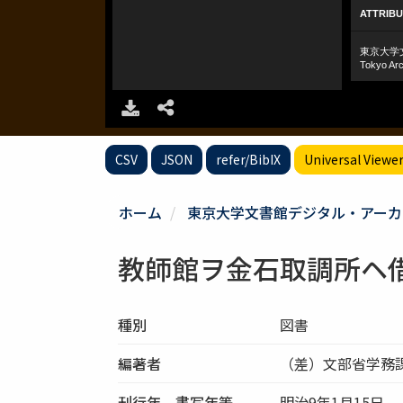
CSV
JSON
refer/BibIX
Universal Viewe
ホーム
東京大学文書館デジタル・アーカ
教師館ヲ金石取調所ヘ
種別
図書
編著者
（差）文部省学務
刊行年、書写年等
明治9年1月15日