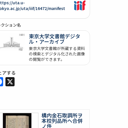
ttps://uta.u-
okyo.ac.jp/uta/iiif/16472/manifest
レクション名
東京大学文書館デジタ
ル・アーカイブ
東京大学文書館が所蔵する資料
の検索とデジタル化された画像
の閲覧ができます。
ェアする
Facebook
X
構内金石取調所ヲ
本校列品所ヘ合併
ノ件