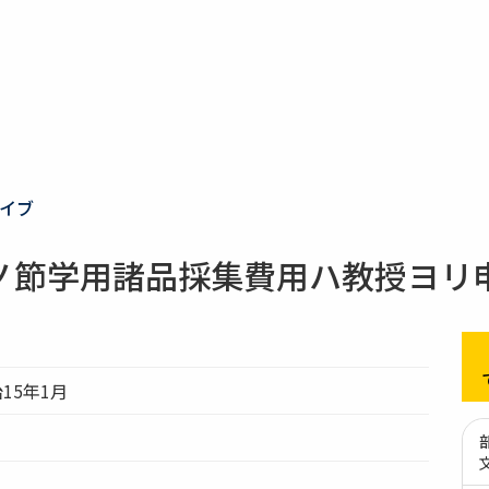
イブ
ノ節学用諸品採集費用ハ教授ヨリ
治15年1月