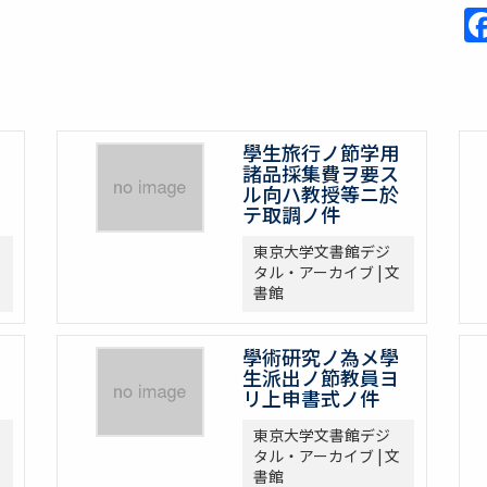
學生旅行ノ節学用
諸品採集費ヲ要ス
ル向ハ教授等ニ於
テ取調ノ件
東京大学文書館デジ
タル・アーカイブ | 文
書館
學術研究ノ為メ學
生派出ノ節教員ヨ
リ上申書式ノ件
東京大学文書館デジ
タル・アーカイブ | 文
書館