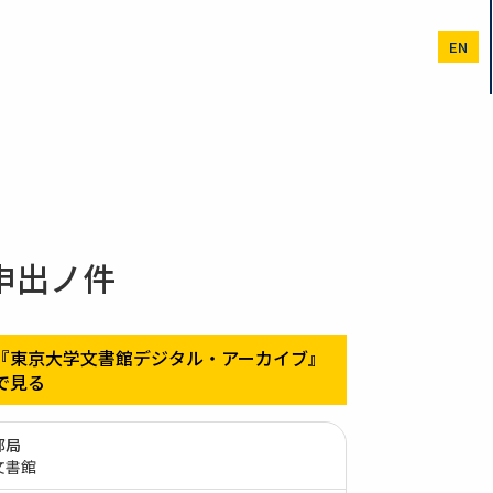
EN
申出ノ件
『東京大学文書館デジタル・アーカイブ』
で見る
部局
文書館