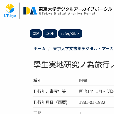
メ
イ
ン
コ
ン
テ
CSV
JSON
refer/BibIX
ン
ツ
に
ホーム
東京大学文書館デジタル・アーカ
移
動
學生実地研究ノ為旅行
種別
図書
刊行年、書写年等
明治14年1月 ~ 明
刊行年月日（西暦)
1881-01-1882
形態
1