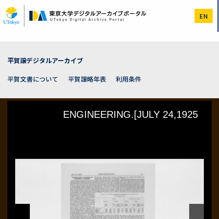
メ
イ
EN
ン
コ
ン
テ
ン
平賀譲デジタルアーカイブ
ツ
に
平賀文書について
平賀譲略年表
利用条件
移
動