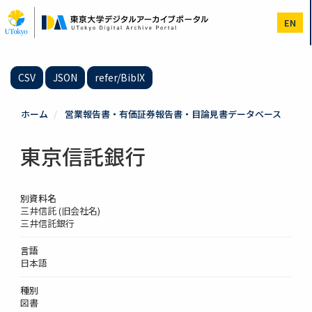
メ
イ
EN
ン
コ
ン
テ
CSV
JSON
refer/BibIX
ン
ツ
に
ホーム
営業報告書・有価証券報告書・目論見書データベース
移
動
東京信託銀行
別資料名
三井信託 (旧会社名)
三井信託銀行
言語
日本語
種別
図書