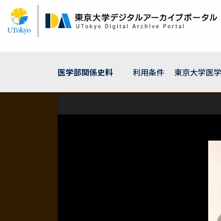
メ
イ
ン
コ
ン
テ
ン
医学部関係史料
利用条件
東京大学医
ツ
に
移
動