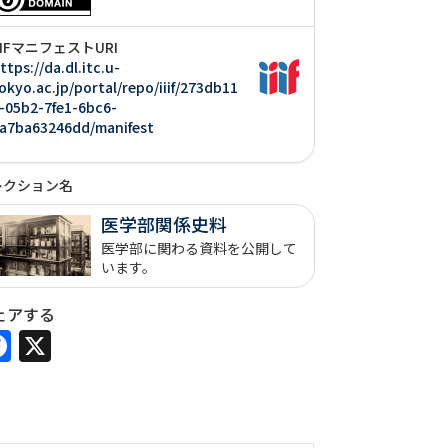
IIIFマニフェストURI
ttps://da.dl.itc.u-
okyo.ac.jp/portal/repo/iiif/273db11
-05b2-7fe1-6bc6-
a7ba63246dd/manifest
レクション名
医学部関係史料
医学部に関わる資料を公開して
います。
ェアする
Facebook
X