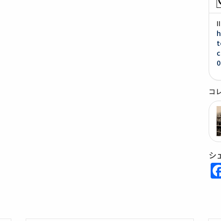
h
t
c
0
コ
シ