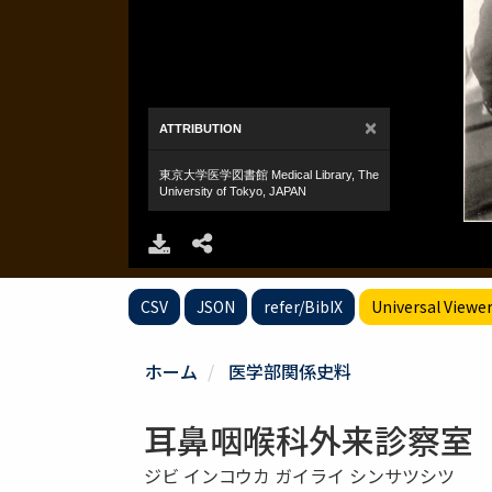
CSV
JSON
refer/BibIX
Universal Viewe
ホーム
医学部関係史料
耳鼻咽喉科外来診察室
ジビ インコウカ ガイライ シンサツシツ