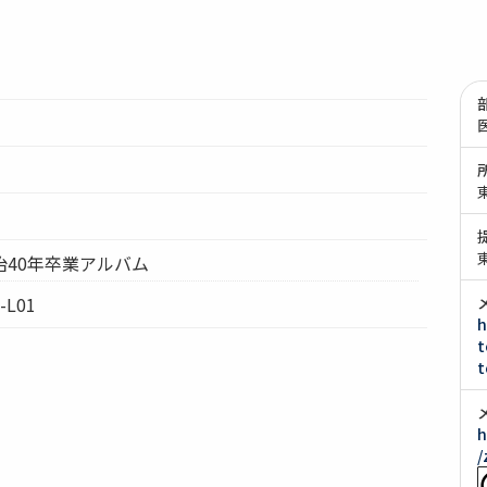
治40年卒業アルバム
-L01
h
t
t
h
/