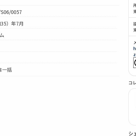
S06/0057
和35）年7月
テム
h
z
8は一括
コ
シ