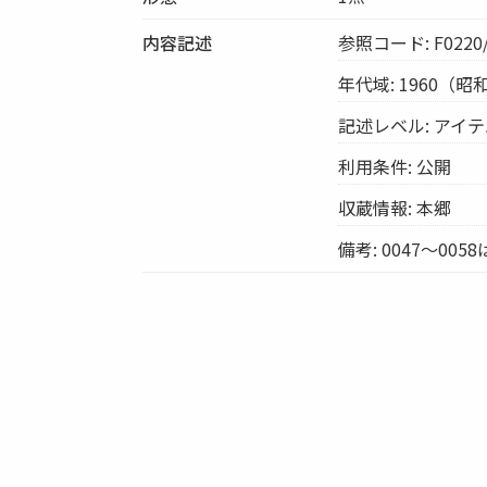
内容記述
参照コード: F0220/
年代域: 1960（昭
記述レベル: アイ
利用条件: 公開
収蔵情報: 本郷
備考: 0047～005