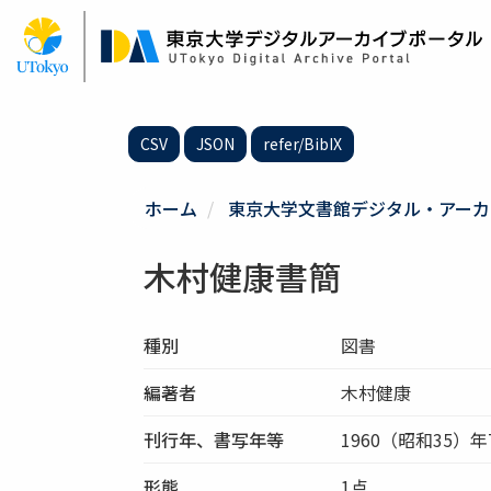
メ
イ
ン
コ
ン
テ
CSV
JSON
refer/BibIX
ン
ツ
に
ホーム
東京大学文書館デジタル・アーカ
移
動
木村健康書簡
種別
図書
編著者
木村健康
刊行年、書写年等
1960（昭和35）年
形態
1点